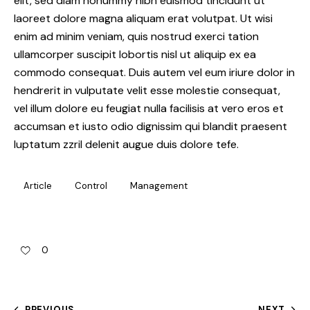
elit, sed diam nonummy nibh euismod tincidunt ut
laoreet dolore magna aliquam erat volutpat. Ut wisi
enim ad minim veniam, quis nostrud exerci tation
ullamcorper suscipit lobortis nisl ut aliquip ex ea
commodo consequat. Duis autem vel eum iriure dolor in
hendrerit in vulputate velit esse molestie consequat,
vel illum dolore eu feugiat nulla facilisis at vero eros et
accumsan et iusto odio dignissim qui blandit praesent
luptatum zzril delenit augue duis dolore tefe.
Article
Control
Management
0
PREVIOUS
NEXT